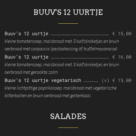
BUUV'S 12 UURTJE
Buuv’s 12 uurtje
€ 15,00
kleine tomatensoep, maisbrood met 3 kalfskroketjes en bruin
oerbrood
met carpaccio (pestodressing óf truffelmayonaise)
Buuv’s 12 uurtje
€ 16,00
kleine tomatensoep, maisbrood met 3 kalfskroketjes en bruin
oerbrood
met gerookte zalm
Buuv’s 12 uurtje vegetarisch
(v) € 15,00
kleine lichtpittige paprikasoep, maisbrood met vegetarische
bitterballen en bruin oerbrood met geitenkaas
SALADES