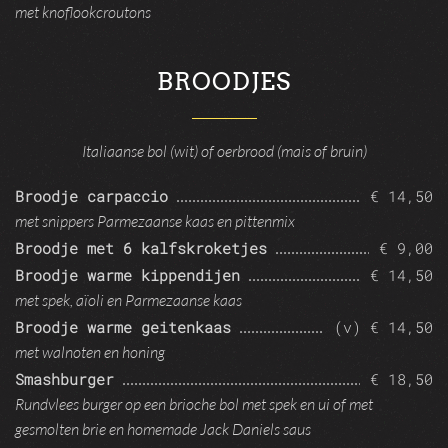
met knoflookcroutons
BROODJES
Italiaanse bol (wit) of oerbrood (mais of bruin)
Broodje carpaccio
€ 14,50
met snippers Parmezaanse kaas en pittenmix
Broodje met 6 kalfskroketjes
€ 9,00
Broodje warme kippendijen
€ 14,50
met spek, aïoli en Parmezaanse kaas
Broodje warme geitenkaas
(v) € 14,50
met walnoten en honing
Smashburger
€ 18,50
Rundvlees burger op een brioche bol met spek en ui of met
gesmolten brie en homemade Jack Daniels saus