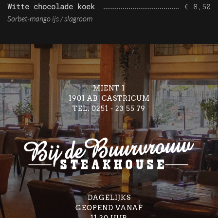
Witte chocolade koek
€ 8,50
Sorbet-mango ijs / slagroom
MIENT 1
1901 AB CASTRICUM
TEL. 0251 - 23 55 79
DAGELIJKS
GEOPEND VANAF