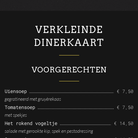
VERKLEINDE
DINERKAART
VOORGERECHTEN
Uiensoep
€ 7,50
gegratineerd met gruyèrekaas
Tomatensoep
€ 7,50
met spekjes
Het rokend vogeltje
€ 14,50
salade met gerookte kip, spek en pestodressing