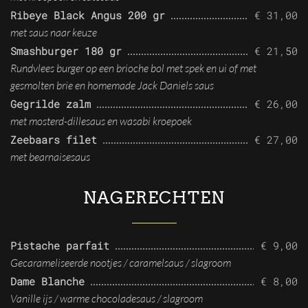
Ribeye Black Angus 200 gr
€ 31,00
met saus naar keuze
Smashburger 180 gr
€ 21,50
Rundvlees burger op een brioche bol met spek en ui of met
gesmolten brie en homemade Jack Daniels saus
Gegrilde zalm
€ 26,00
met mosterd-dillesaus en wasabi kroepoek
Zeebaars filet
€ 27,00
met bearnaisesaus
NAGERECHTEN
Pistache parfait
€ 9,00
Gecarameliseerde nootjes / caramelsaus / slagroom
Dame Blanche
€ 8,00
Vanille ijs / warme chocoladesaus / slagroom