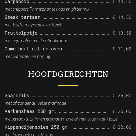
Carpaccio
€ 14,50
met snippers Parmezaanse kaas en pittenmix
Steak tartaar
€ 14,50
met truffelmayonaise en toast
Pruttelpotje
€ 13,50
reuzegarnalen met knoflookroom
Camembert uit de oven
€ 11,00
met walnoten en honing
HOOFDGERECHTEN
Spareribs
€ 25,00
met of zonder duivelse marinade
Varkenshaas 250 gr.
€ 25,00
met gerookte zalm en gesmolten brie of met saus naar keuze
Kippendijenspies 250 gr.
€ 22,00
met kroepoek en satésaus