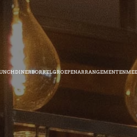
UNCH
DINER
BORREL
GROEPEN
ARRANGEMENTEN
ME