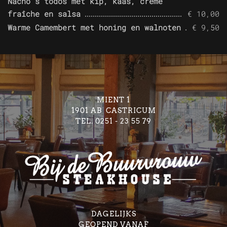
Nacho's todos met kip, kaas, crème
fraîche en salsa
€ 10,00
Warme Camembert met honing en walnoten
€ 9,50
MIENT 1
1901 AB CASTRICUM
TEL. 0251 - 23 55 79
DAGELIJKS
GEOPEND VANAF