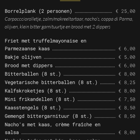
Borrelplank (2 personen)
€ 25,00
Carpaccciorolletje, zalm/makreeltartaar, nacho’s, coppa di Parma,
olijven, klein bitter garnituurtje en brood met 2 dippers
Friet met truffelmayonaise en
Parmezaanse kaas
€ 6,00
Bakje olijven
€ 5,00
Brood met dippers
€ 6,00
Bitterballen (8 st.)
€ 8,00
Vegetarische bitterballen (8 st.)
€ 8,25
Kalfskroketjes (8 st.)
€ 8,00
Mini frikandellen (8 st.)
€ 7,50
Kaasstengels (8 st.)
€ 8,50
Gemengd bittergarnituur (8 st.)
€ 8,50
Nacho's met kaas, crème fraîche en
salsa
€ 8,00